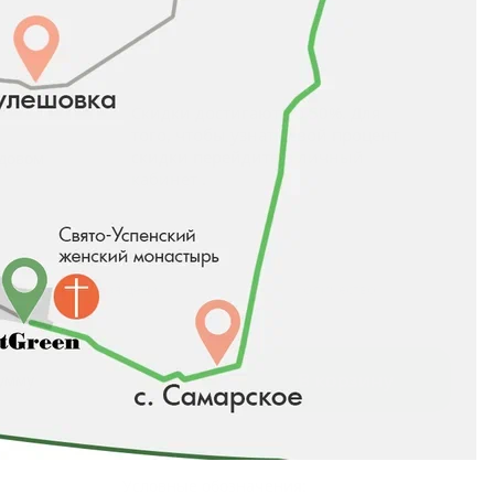
-50%
Скидки достигают до 50%. Для
того, чтобы узнать свой процент
скидки перейдите в
личный
адовом
кабинет
.
Розничная цена
Количество
0
₽
В корзину
сумму
Условные обозначения: