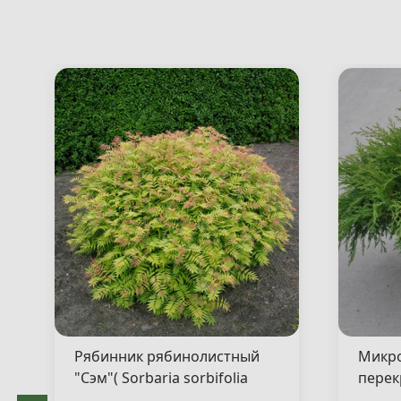
Рябинник рябинолистный
Микр
"Сэм"( Sorbaria sorbifolia
перек
"Sem" )
"Якоб