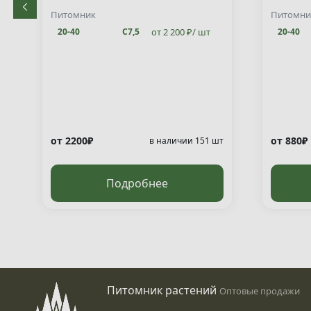
decuss
Питомник
Питомни
от 2 200 ₽/ шт
20-40
С7,5
20-40
от 2200₽
от 880₽
т
в наличии 151 шт
Подробнее
Питомник растений
Оптовые продажи