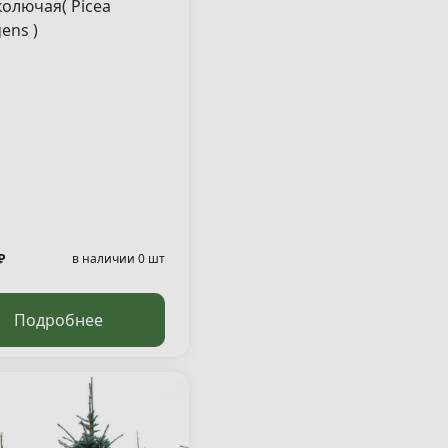
колючая( Picea
ens )
₽
в наличии 0 шт
Подробнее