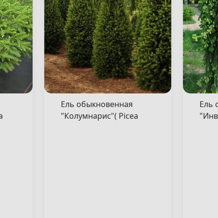
Ель обыкновенная
Ель 
a
"Колумнарис"( Picea
"Инв
abies "Columnaris" )
"Inve