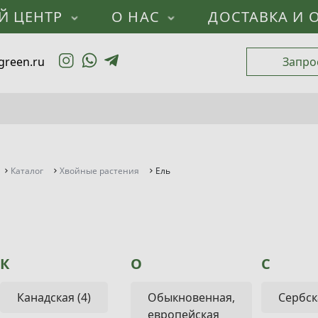
Й ЦЕНТР
О НАС
ДОСТАВКА И 
green.ru
Запро
Каталог
Хвойные растения
Ель
К
О
С
Канадская (4)
Обыкновенная,
Сербска
европейская