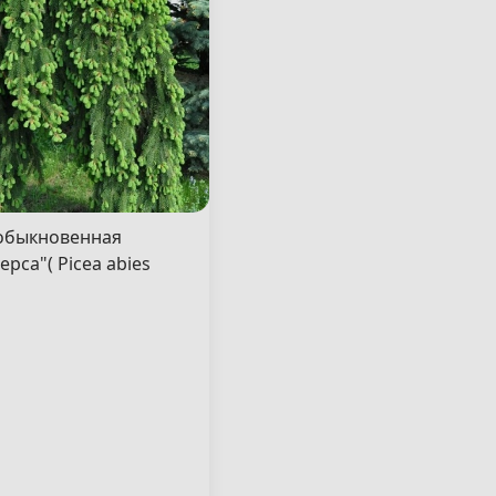
обыкновенная
ерса"( Picea abies
rsa" )