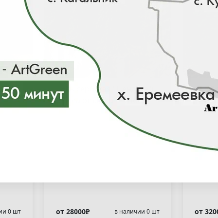
Ель сербская "Пендула"(
Ель 
Picea omorika "Pendula"
Pice
)
от 28000₽
от 320
ии 0 шт
в наличии 0 шт