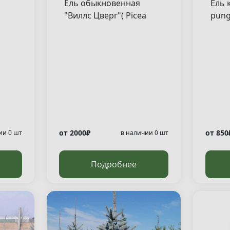
Ель обыкновенная
Ель 
"Виллс Цверг"( Picea
pung
abies "Will's Zwerg" )
от 2000₽
от 850
ии 0 шт
в наличии 0 шт
Подробнее