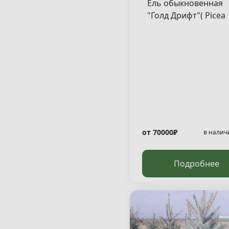
Ель обыкновенная
"Голд Дрифт"( Picea
abies "Gold Drift" )
от 70000₽
в налич
Подробнее