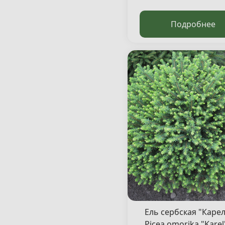
340-360
350-400
Подробнее
360-400
380-400
40-60
40+
400-450
50-60
60
160-180
180-200
Ель сербская "Карел
Picea omorika "Karel"