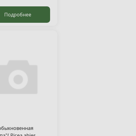
Подробнее
обыкновенная
па"( Picea abies