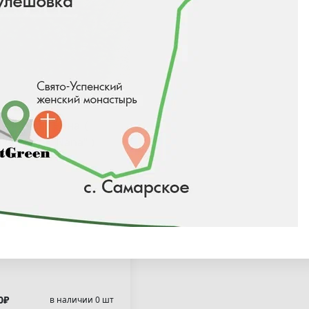
сербская "Нана"(
a omorika "Nana" )
0₽
в наличии 0 шт