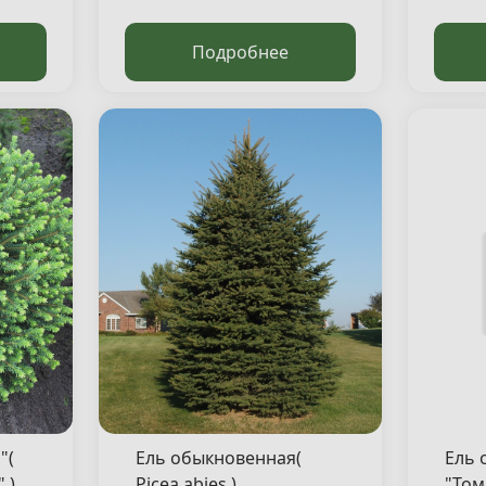
Подробнее
"(
Ель обыкновенная(
Ель 
 )
Picea abies )
"Том