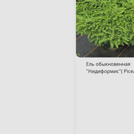
Ель обыкновенная
"Нидиформис"( Pice
abies "Nidiformis" )