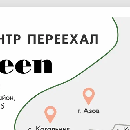
я
Груша (3-5 лет) (Pyrus)(
yrus
3-5 лет )