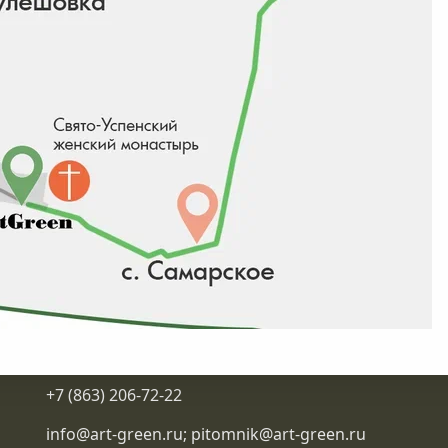
Контакты
+7 (863) 206-72-22
info@art-green.ru
;
pitomnik@art-green.ru