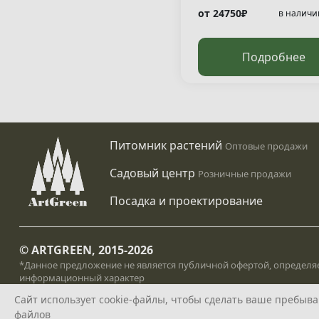
10/12
WRB
от 24750₽
350
шт
в наличи
Подробнее
Питомник растений
Оптовые продажи
Садовый центр
Розничные продажи
Посадка и проектирование
© ARTGREEN, 2015-2026
*Данное предложение не является публичной офертой, определяе
информационный характер
Политика конфедециальности
Сайт использует cookie-файлы, чтобы сделать ваше пребыван
файлов