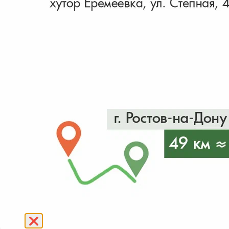
Вяз
Гинкго
Гледичия
Раскрыть весь список
Граб
Груша
декоративная
Дуб
Ива
Ирга
Найдено 9 товаров
Катальпа
Каштан
Кёльрейтерия
Клен
Ликвидамбар
❌