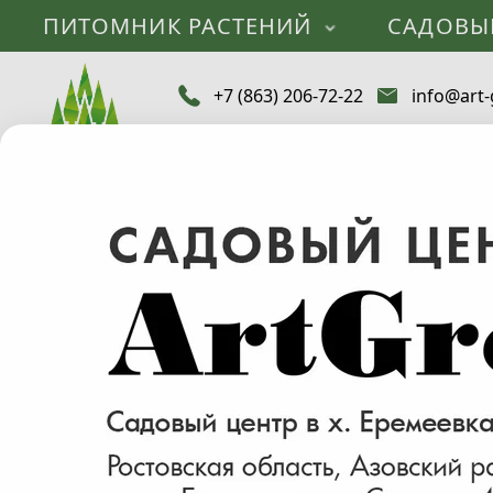
ПИТОМНИК РАСТЕНИЙ
САДОВЫ
+7 (863) 206-72-22
info@art-
Каталог
Саженцы деревьев и растений
Айва
Липа
Айлант
Акация
Береза
В
Бобовник
Боярышник
Войлочная (1)
Вишня