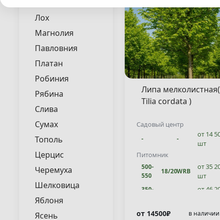
Липа
Лох
Магнолия
Павловния
Платан
Робиния
Липа мелколистная(
Рябина
Tilia cordata )
Слива
Сумах
Садовый центр
от 14 5
Тополь
-
-
шт
Церцис
Питомник
от 35 2
500-
Черемуха
18/20
WRB
550
шт
Шелковица
от 46 2
350-
20/25
WRB
400
шт
Яблоня
от 46 2
300-
от 14500₽
в наличии
Ясень
20/25
WRB