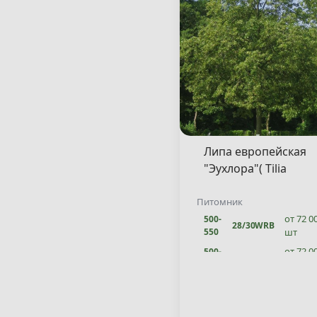
400
шт
от 26 0
300-
8/10
WRB
350
шт
от 31 0
350-
12/14
WRB
400
шт
Липа европейская
"Эухлора"( Tilia
europaea "Euchlora" 
Питомник
от 72 0
500-
28/30
WRB
550
шт
от 72 0
500-
26/28
WRB
550
шт
от 62 0
450-
22/24
WRB
500
шт
от 24 7
300-