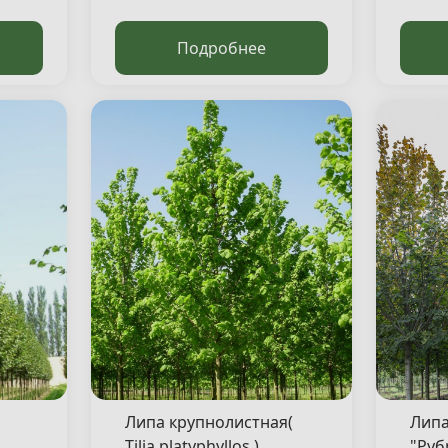
Подробнее
Липа крупнолистная(
Липа
Tilia platyphyllos )
"Рубр