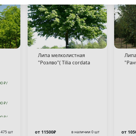
Липа мелколистная
Липа
"Роэлво"( Tilia cordata
"Ранч
"Roelvo" )
"Ran
00 ₽/
00 ₽/
00 ₽/
00 ₽/
от 11500₽
от 105
 475 шт
в наличии 0 шт