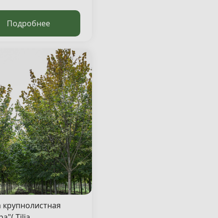
Подробнее
 крупнолистная
а"( Tilia