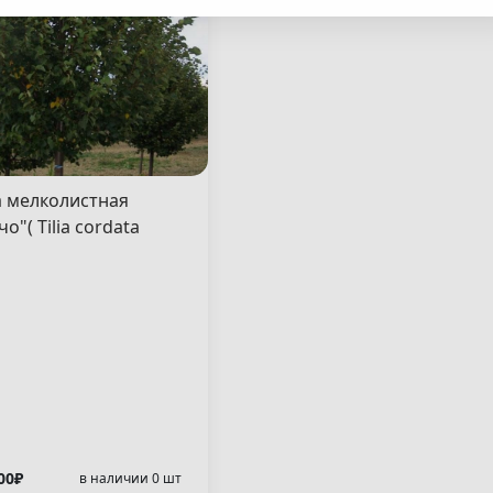
 мелколистная
о"( Tilia cordata
cho" )
00₽
в наличии 0 шт