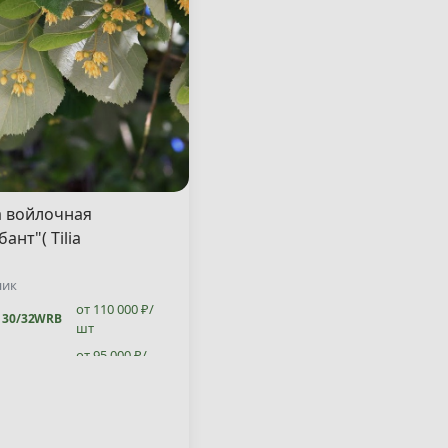
 войлочная
ант"( Tilia
ntosa "Brabant" )
ник
от 110 000 ₽/
30/32
WRB
шт
от 95 000 ₽/
28/30
WRB
шт
от 95 000 ₽/
26/28
WRB
шт
от 95 000 ₽/