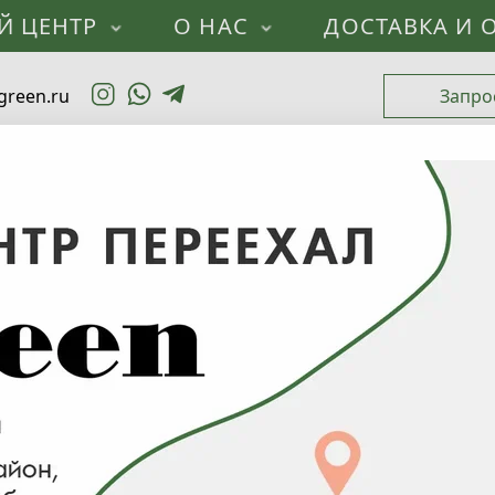
Й ЦЕНТР
О НАС
ДОСТАВКА И 
green.ru
Запро
Каталог
Лиственные деревья
Липа
Е
К
М
Европейская
Крупнолистная
Мелко
(3)
(2)
(5)