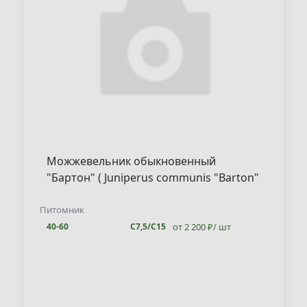
Можжевельник обыкновенный
"Бартон" ( Juniperus communis "Barton"
)
Питомник
от 2 200 ₽/ шт
40-60
С7,5/С15