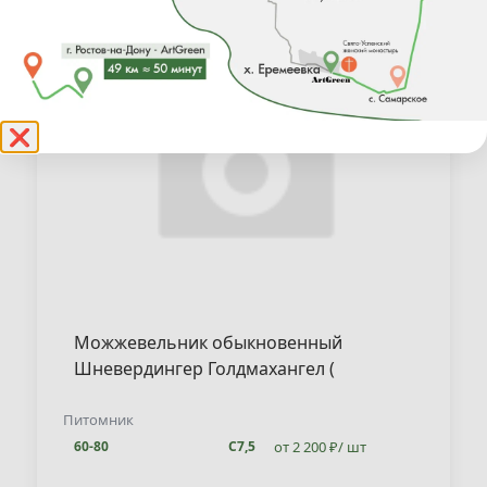
❌
Можжевельник обыкновенный
Шневердингер Голдмахангел (
Juniperus communis "Schnev.
Goldmach." )
Питомник
от 2 200 ₽/ шт
60-80
С7,5