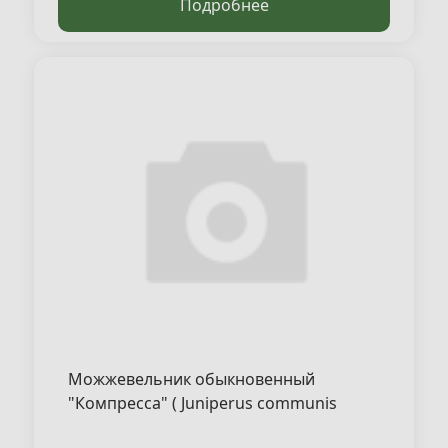
Подробнее
Можжевельник обыкновенный
"Компреccа" ( Juniperus communis
"Compressa" )