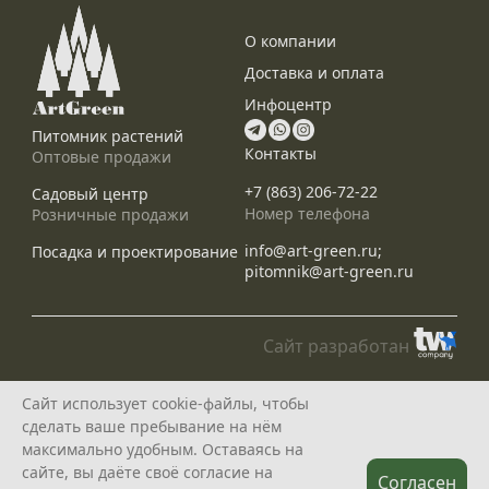
О компании
Доставка и оплата
Инфоцентр
Питомник растений
Контакты
Оптовые продажи
+7 (863) 206-72-22
Садовый центр
Номер телефона
Розничные продажи
info@art-green.ru;
Посадка и проектирование
pitomnik@art-green.ru
Сайт разработан
© ARTGREEN, 2015-2026
Сайт использует cookie-файлы, чтобы
*Данное предложение не является публичной офертой, определяемой
сделать ваше пребывание на нём
положениями статей 435, 437 Гражданского Кодекса РФ, и носит
исключительно информационный характер
максимально удобным. Оставаясь на
Политика конфедециальности
сайте, вы даёте своё согласие на
Согласен