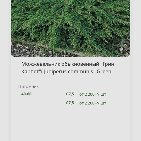
Можжевельник обыкновенный "Грин
Карпет"( Juniperus communis "Green
Carpet" )
Питомник
от 2 200 ₽/ шт
40-60
С7,5
от 2 200 ₽/ шт
-
С7,5