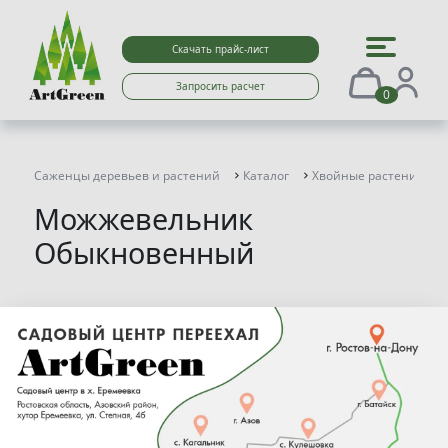
Скачать прайс-лист
Запросить расчет
0
Саженцы деревьев и растений
Каталог
Хвойные растения
Можжевельник
Обыкновенный
Для отображения индивидуальных цен на
сайте перейдите в
Личный кабинет
Найдено 11 товаров