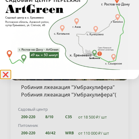
❌
Робиния лжеакация "Умбракулифера"
Робиния лжеакация "Умбракулифера"(
Robinia pseudoacacia "Umbraculifera" )
Садовый центр
от 18 500 ₽/ шт
200-220
8/10
С35
Питомник
от 110 000 ₽/ шт
200-220
40/42
WRB