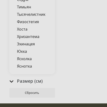
Тимьян
Тысячелистник
Физостегия
Хоста
Хризантема
Эхинацея
Юкка
Ясколка
Яснотка
Размер (см)
20-40