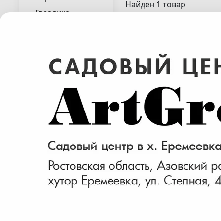
Найден 1 товар
Гвоздика
Гейхера
Гейхерелла
Гелениум
Гипсофила
Горец
Дербенник
Дубравник
Зверобой
Императа
Ирис
Мята лимонная( Me
Кактусы
citrata )
Колосняк
Лаванда