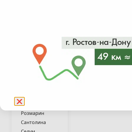
Лиатрис
Лилейник
Люпин
Мискантус
Мята
от 450₽
в налич
Овсяница
Осока
Подробнее
Пахизандра
Пеннисетум
Пенстемон
Перовския
❌
Полынь
Розмарин
Сантолина
Седум