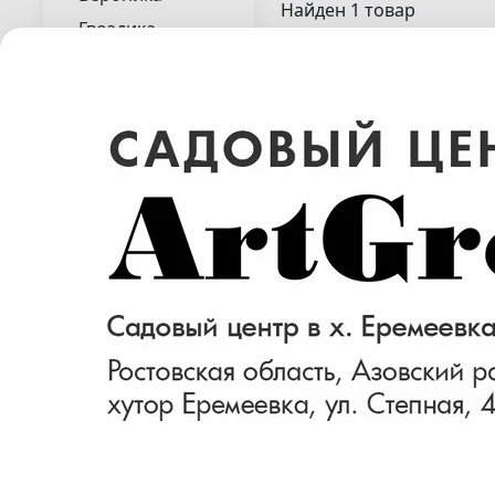
Найден 1 товар
Гвоздика
Гейхера
Гейхерелла
Гелениум
Гипсофила
Горец
Дербенник
Дубравник
Зверобой
Императа
Ирис
Вейник
Кактусы
коротковолосистый
Колосняк
Calamagrostis )
Лаванда