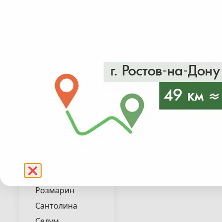
Лиатрис
Лилейник
Люпин
Мискантус
Мята
от 650₽
в налич
Овсяница
Осока
Подробнее
Пахизандра
Пеннисетум
Пенстемон
Перовския
❌
Полынь
Розмарин
Сантолина
Седум