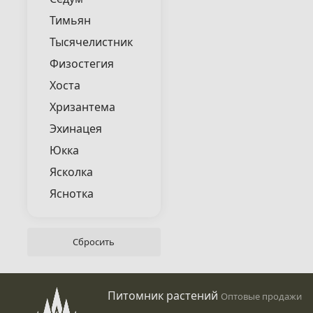
Тимьян
Тысячелистник
Физостегия
Хоста
Хризантема
Эхинацея
Юкка
Ясколка
Яснотка
Питомник растений
Оптовые продажи