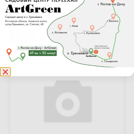
Белый (9)
Отпрысковый
(2)
Раскрыть весь список
Фильтр
Найдено 13 товаров
❌