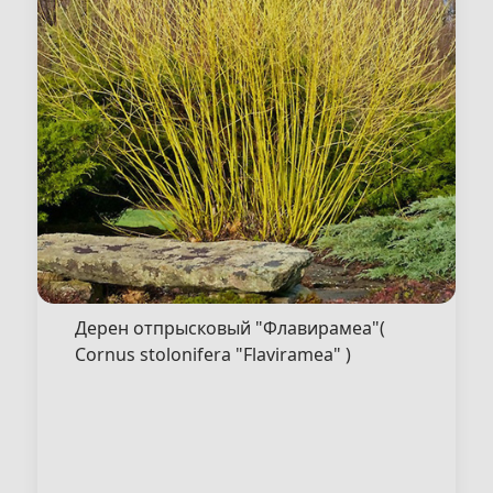
Дерен отпрысковый "Флавирамеа"(
Cornus stolonifera "Flaviramea" )