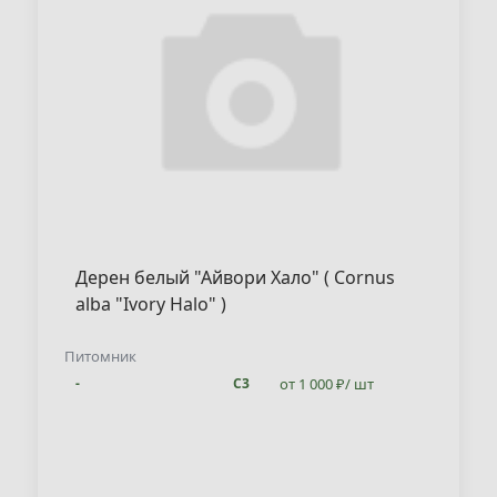
Дерен белый "Айвори Хало" ( Cornus
alba "Ivory Halo" )
Питомник
от 1 000 ₽/ шт
-
С3