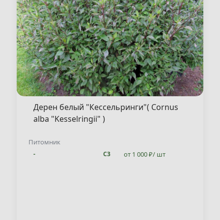
Дерен белый "Кессельринги"( Cornus
alba "Kesselringii" )
Питомник
от 1 000 ₽/ шт
-
С3