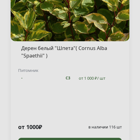
Дерен белый "Шпета"( Cornus Alba
"Spaethii" )
Питомник
от 1 000 ₽/ шт
-
С3
от 1000₽
в наличии 116 шт