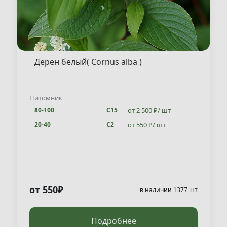
Дерен белый( Cornus alba )
Питомник
от 2 500 ₽/ шт
80-100
С15
от 550 ₽/ шт
20-40
С2
от 550₽
в наличии 1377 шт
Подробнее