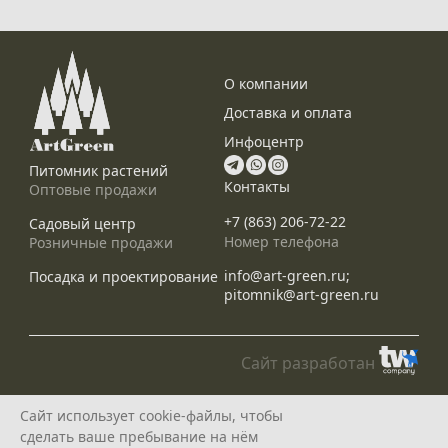
О компании
Доставка и оплата
Инфоцентр
Питомник растений
Контакты
Оптовые продажи
+7 (863) 206-72-22
Садовый центр
Номер телефона
Розничные продажи
info@art-green.ru;
Посадка и проектирование
pitomnik@art-green.ru
Сайт разработан
© ARTGREEN, 2015-2026
Сайт использует cookie-файлы, чтобы
*Данное предложение не является публичной офертой, определяемой
сделать ваше пребывание на нём
положениями статей 435, 437 Гражданского Кодекса РФ, и носит