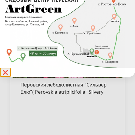
❌
Перовския лебедолистная "Сильвер
Блю"( Perovskia atriplicifolia "Silvery
Blue" )