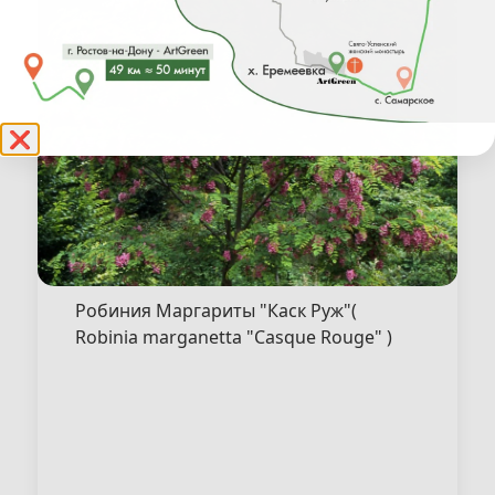
❌
Робиния Маргариты "Каск Руж"(
Robinia marganetta "Casque Rouge" )