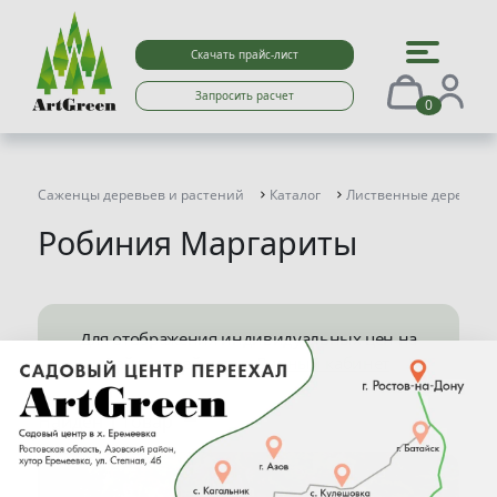
Скачать прайс-лист
Запросить расчет
0
Саженцы деревьев и растений
Каталог
Лиственные деревья
Робиния Маргариты
Для отображения индивидуальных цен на
сайте перейдите в
Личный кабинет
Найден 1 товар