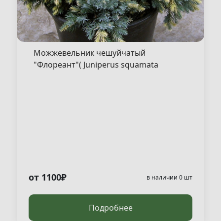
Можжевельник чешуйчатый
"Флореант"( Juniperus squamata
"Floreant" )
от 1100₽
в наличии 0 шт
Подробнее