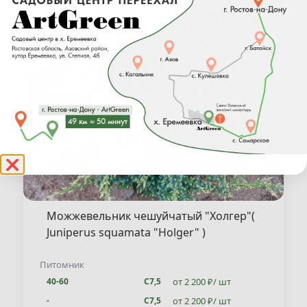
❌
Можжевельник чешуйчатый "Холгер"(
Juniperus squamata "Holger" )
Питомник
от 2 200 ₽/ шт
40-60
С7,5
от 2 200 ₽/ шт
-
С7,5