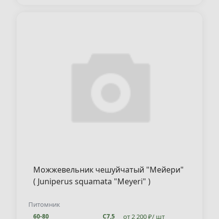
Можжевельник чешуйчатый "Мейери"
( Juniperus squamata "Meyeri" )
Питомник
от 2 200 ₽/ шт
60-80
С7,5