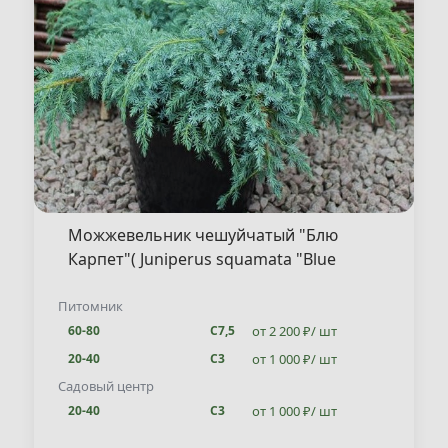
Можжевельник чешуйчатый "Блю
Карпет"( Juniperus squamata "Blue
Carpet" )
Питомник
от 2 200 ₽/ шт
60-80
С7,5
от 1 000 ₽/ шт
20-40
С3
Садовый центр
от 1 000 ₽/ шт
20-40
С3