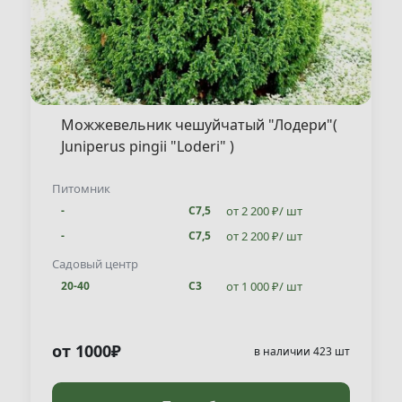
Можжевельник чешуйчатый "Лодери"(
Juniperus pingii "Loderi" )
Питомник
от 2 200 ₽/ шт
-
С7,5
от 2 200 ₽/ шт
-
С7,5
от 1 000 ₽/ шт
20-40
С3
Садовый центр
от 1 000 ₽/ шт
20-40
С3
от 1000₽
в наличии 423 шт