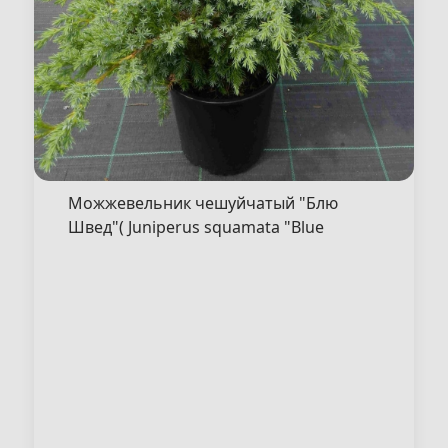
Можжевельник чешуйчатый "Блю
Швед"( Juniperus squamata "Blue
Shved" )