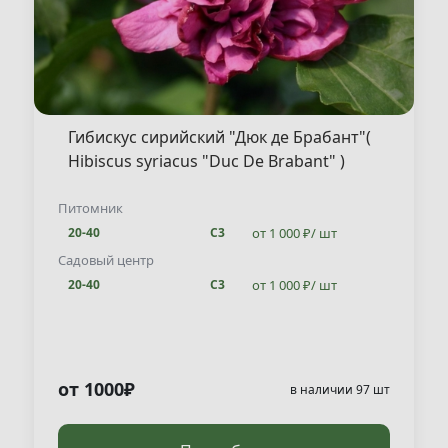
Гибискус сирийский "Дюк де Брабант"(
Hibiscus syriacus "Duc De Brabant" )
Питомник
от 1 000 ₽/ шт
20-40
С3
Садовый центр
от 1 000 ₽/ шт
20-40
С3
от 1000₽
в наличии 97 шт