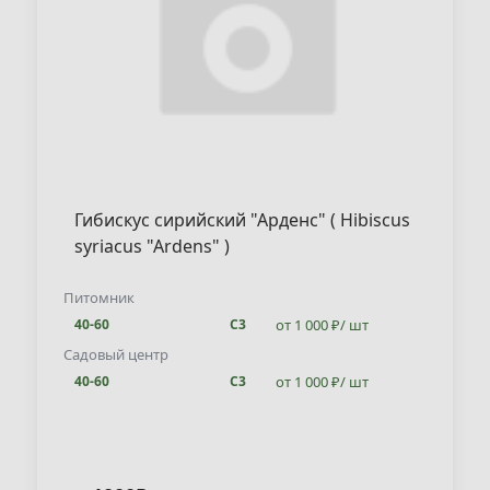
Гибискус сирийский "Арденс" ( Hibiscus
syriacus "Ardens" )
Питомник
от 1 000 ₽/ шт
40-60
С3
Садовый центр
от 1 000 ₽/ шт
40-60
С3