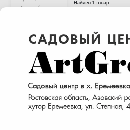
Найден 1 товар
Европейская
Крымская
Мелкоцветковая
Обыкновенная
Тунберга
Черная
Цена (руб.)
___
От
До
Размер (см)
Сосна белокорая
20-40
"Шмидта"( Pinus
60-80
leucodermis "Smidtii"
40-60