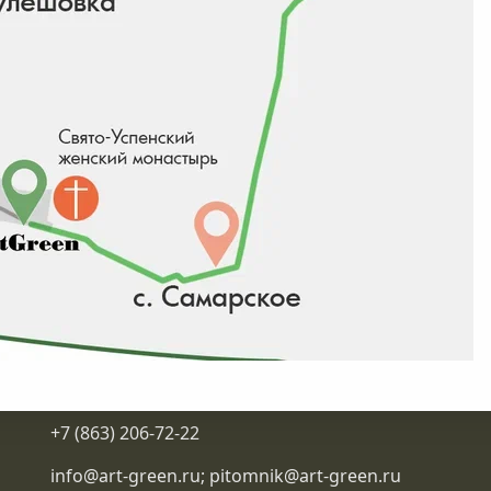
Контакты
+7 (863) 206-72-22
info@art-green.ru
;
pitomnik@art-green.ru