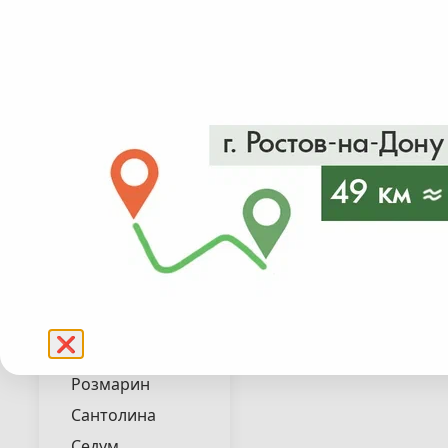
Лиатрис
Лилейник
Люпин
Мискантус
Мята
от 280₽
в налич
Овсяница
Осока
Подробнее
Пахизандра
Пеннисетум
Пенстемон
Перовския
❌
Полынь
Розмарин
Сантолина
Седум