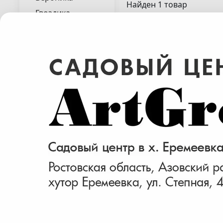
Найден 1 товар
Гвоздика
Гейхера
Гейхерелла
Гелениум
Гипсофила
Горец
Дербенник
Дубравник
Зверобой
Императа
Ирис
Яснотка( Lamium )
Кактусы
Колосняк
Лаванда