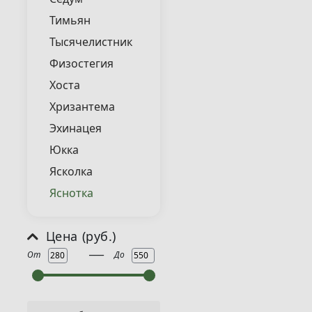
Тимьян
Тысячелистник
Физостегия
Хоста
Хризантема
Эхинацея
Юкка
Ясколка
Яснотка
Цена (руб.)
___
От
До