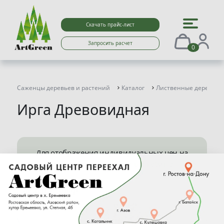
Скачать прайс-лист
Запросить расчет
0
Саженцы деревьев и растений
Каталог
Лиственные деревья
Ирга Древовидная
Для отображения индивидуальных цен на
сайте перейдите в
Личный кабинет
Найден 1 товар