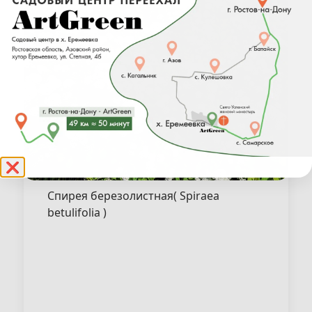
❌
Спирея березолистная( Spiraea
betulifolia )