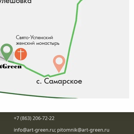
Контакты
+7 (863) 206-72-22
info@art-green.ru
;
pitomnik@art-green.ru