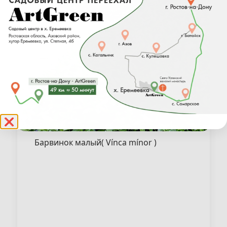
❌
Барвинок малый( Vínca mínor )