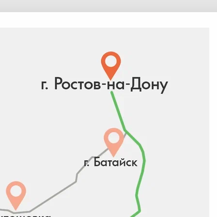
Контакты
+7 (863) 206-72-22
info@art-green.ru
;
pitomnik@art-green.ru
 исключительно
Сайт разработан