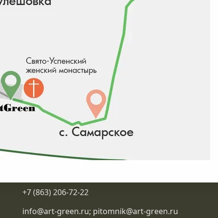
Контакты
+7 (863) 206-72-22
info@art-green.ru
;
pitomnik@art-green.ru