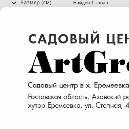
Размер (см)
Найден 1 товар
20-40
Плющ колхидский(
Hedera colchica )