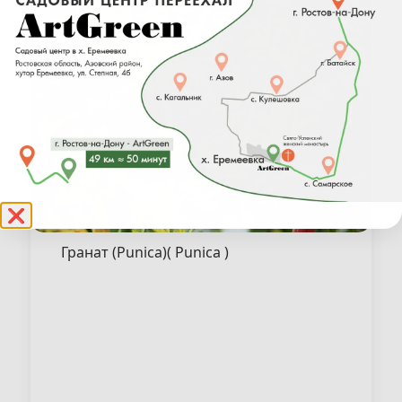
❌
Гранат (Punica)( Punica )