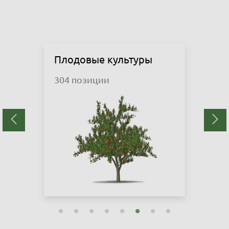
Розы
287 позиций