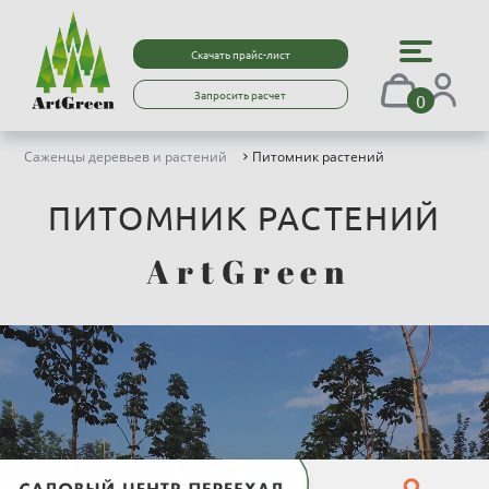
Скачать прайс-лист
Запросить расчет
0
Саженцы деревьев и растений
Питомник растений
ПИТОМНИК РАСТЕНИЙ
A
r
t
G
r
e
e
n