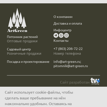
О компании
Доставка и оплата
Инфоцентр
Питомник растений
Контакты
Оптовые продажи
+7 (863) 206-72-22
Садовый центр
Розничные продажи
Номер телефона
Посадка и проектирование
info@art-green.ru;
pitomnik@art-green.ru
Сайт разработан
Сайт использует cookie-файлы, чтобы
© ARTGREEN, 2015-2026
сделать ваше пребывание на нём
*Данное предложение не является публичной офертой, определяемой
положениями статей 435, 437 Гражданского Кодекса РФ, и носит исключительно
максимально удобным. Оставаясь на
информационный характер