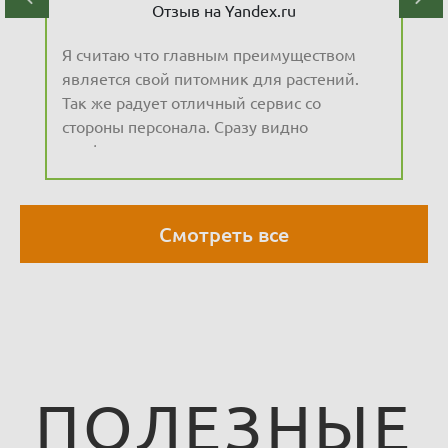
Отзыв на Yandex.ru
Огромный выбор хвойных, фруктовых,
лиственных, красиво и аккуратно
подстриженных деревьев. Много редких
и интересных растений. Есть также
Читать весь отзыв
взрослые огромные хвойные. На любой
проект дизайнеров и на любой вкус
домохозяек. Кустарники, цветы,
виноград, душистые травы,
Смотреть все
многолетники. Также в наличии
растения с необыкновенными формами,
для сада с камнями и водоёмов.
ПОЛЕЗНЫЕ