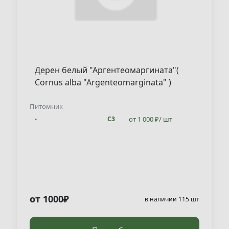
Дерен белый "Аргентеомаргината"(
Cornus alba "Argenteomarginata" )
Питомник
от 1 000 ₽/ шт
-
С3
от 1000₽
в наличии 115 шт