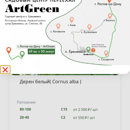
❌
Дерен белый( Cornus alba )
Питомник
от 2 500 ₽/ шт
80-100
С15
от 550 ₽/ шт
20-40
С2