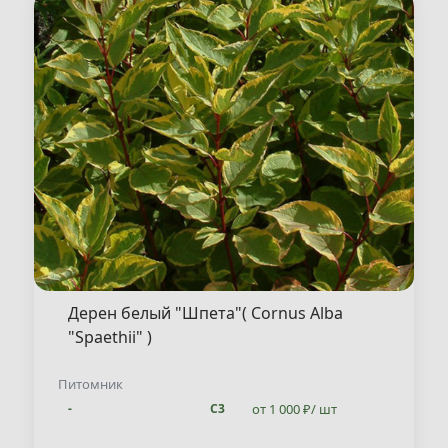
Дерен белый "Шпета"( Cornus Alba
"Spaethii" )
Питомник
от 1 000 ₽/ шт
-
С3