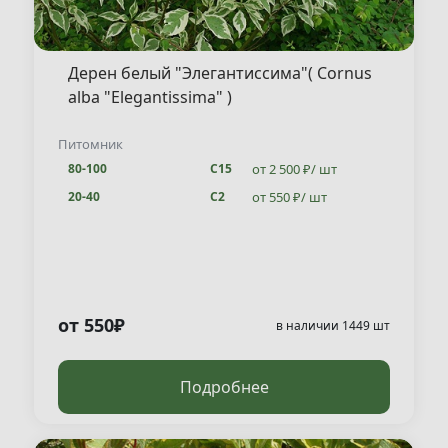
Дерен белый "Элегантиссима"( Cornus
alba "Elegantissima" )
Питомник
от 2 500 ₽/ шт
80-100
С15
от 550 ₽/ шт
20-40
С2
от 550₽
в наличии 1449 шт
Подробнее