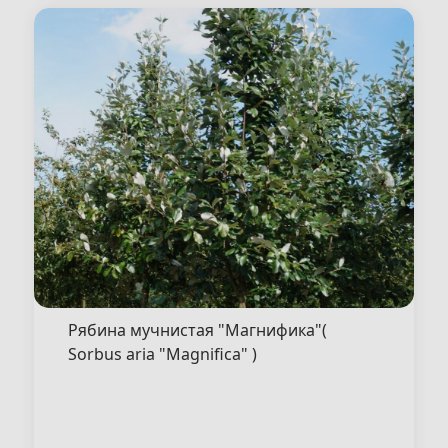
от 12 500 ₽/ шт
250-300
8/10
WRB
от 9 500 ₽/ шт
200-250
6/8
WRB
Рябина мучнистая "Магнифика"(
Sorbus aria "Magnifica" )