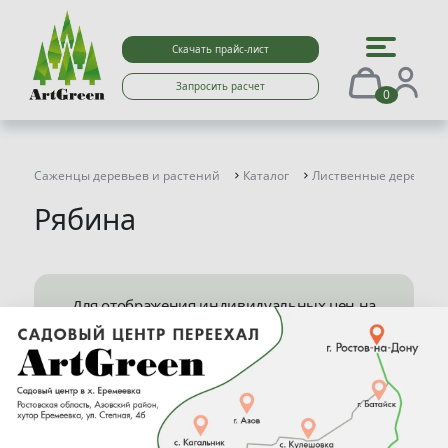
Скачать прайс-лист
Запросить расчет
0
Саженцы деревьев и растений
Каталог
Лиственные деревья
Рябина
Для отображения индивидуальных цен на
сайте перейдите в
Личный кабинет
М
О