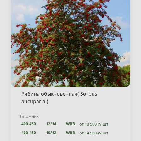
Рябина обыкновенная( Sorbus
aucuparia )
Питомник
от 18 500 ₽/ шт
400-450
12/14
WRB
от 14 500 ₽/ шт
400-450
10/12
WRB