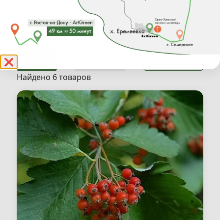
Мучинистая
Обыкновенная
(2)
(2)
Раскрыть весь список
С
Фильтр
❌
Скандинавская,
Найдено 6 товаров
промежуточная
(1)