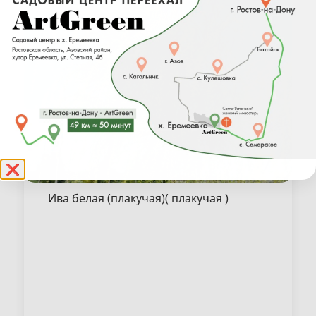
❌
Ива белая (плакучая)( плакучая )