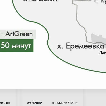
ный
Самшит вечнозеленый(
Buxus sempervirens )
r" )
Питомник
от 2 500 ₽/ шт
20-40
С7,5
от 1 200 ₽/ шт
40-60
WRB
от 2 800 ₽/ шт
20-40
WRB
от 2 800 ₽/ шт
20-40
WRB
от 1200₽
ии 0 шт
в наличии 532 шт