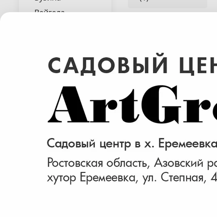
Вейгела
Гибискус
Гортензия
Раскрыть весь список
Дейция
Дерен
Жимолость
Ива
Калина
Кизил
Найдено 2 товара
Кизильник
Клен
Лещина
Магония
Пираканта