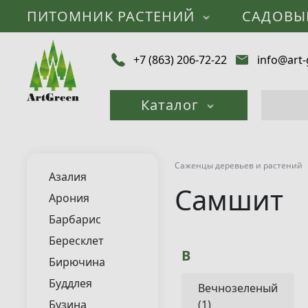
ПИТОМНИК РАСТЕНИЙ
САДОВЫ
+7 (863) 206-72-22
info@art-
Каталог
Саженцы деревьев и растений
Азалия
Самшит
Арония
Барбарис
Бересклет
В
Бирючина
Буддлея
Вечнозеленый
Бузина
(1)