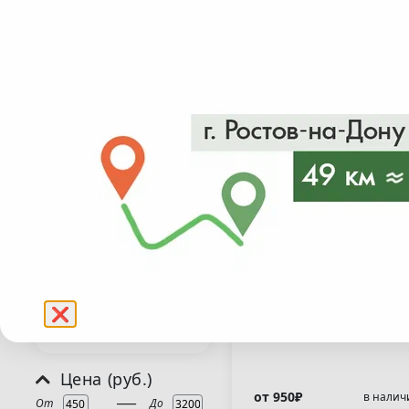
Пузыреплодник
Рододендрон
Рябинник
Самшит
Сирень
Скумпия
Самшит мелколист
Смородина
"Фолкнер"( Buxus
Спирея
microphylla "Faulkne
Форзиция
Чингиль
Фотиния
❌
Чубушник
Цена (руб.)
___
от 950₽
в налич
От
До