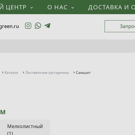
Й ЦЕНТР
О НАС
ДОСТАВКА И 
green.ru
Запро
Каталог
Лиственные кустарники
Самшит
М
Мелколистный
(1)