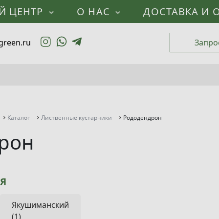
Й ЦЕНТР
О НАС
ДОСТАВКА И 
green.ru
Запро
Каталог
Лиственные кустарники
Рододендрон
рон
Я
Якушиманский
(1)