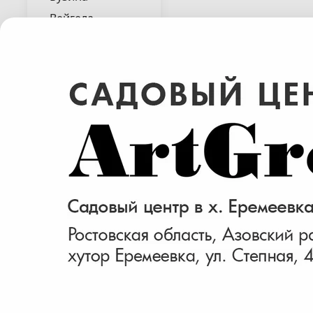
Вейгела
Гибискус
Гортензия
Раскрыть весь список
Дейция
Дерен
Жимолость
Ива
Калина
Кизил
Найдено 4 товара
Кизильник
Клен
Лещина
Магония
Пираканта