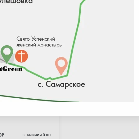
одендрон
шеманский
евитхен"(
dodendron
ushimanum
neewittchen" )
0₽
в наличии 0 шт