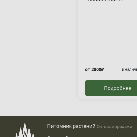
"Hatsugiri" )
от 2800₽
в налич
Подробнее
Питомник растений
Оптовые продажи