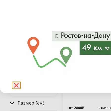
Пузыреплодник
Рододендрон
Рябинник
Самшит
Сирень
Скумпия
Рододендрон японс
Смородина
"Гейша Роза"(
Спирея
Rhododendron japon
"Geisha Rosa )
Форзиция
Чингиль
Фотиния
❌
Чубушник
Размер (см)
от 2800₽
в налич
20-40