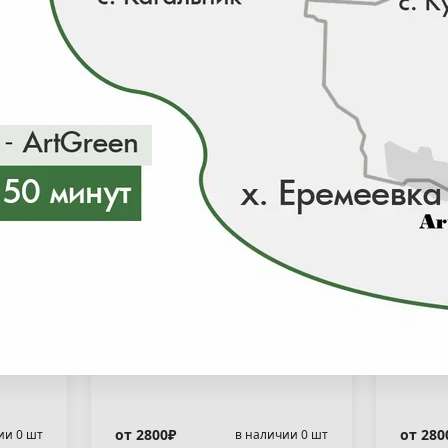
кий
Рододендрон японский
Род
"Гейша Лилла"(
яку
ica
Rododendron japonica
"Шме
"Geisha Lila" )
Rho
yak
"Sch
от 2800₽
от 280
ии 0 шт
в наличии 0 шт