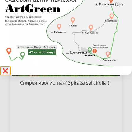
❌
Спирея иволистная( Spiraéa salicifolia )