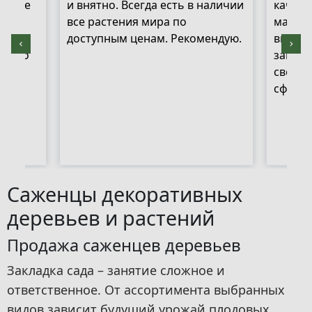
Так же
и внятно. Всегда есть в наличии
качест
со
все растения мира по
матери
у
доступным ценам. Рекомендую.
выполн
воего
заказ 
свежие
сформ
Саженцы декоративных
деревьев и растений
Продажа саженцев деревьев
Закладка сада – занятие сложное и
ответственное. От ассортимента выбранных
видов зависит будущий урожай плодовых