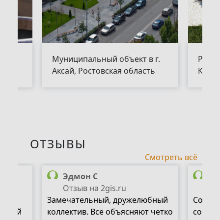
Муниципальный объект в г.
Ресто
Аксай, Ростовская область
Камен
ОТЗЫВЫ
Смотреть всё
Эдмон С
Ол
Отзыв на 2gis.ru
От
Замечательный, дружелюбный
Соотно
 свой
коллектив. Всё объясняют четко
соотве