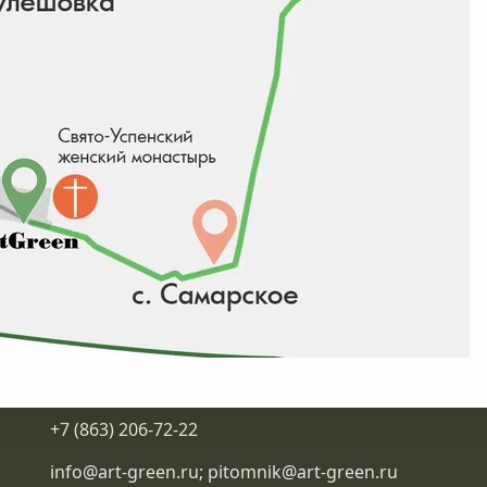
от 82 500 ₽/
28/30
WRB
шт
от 82 500 ₽/
26/28
WRB
шт
00₽
в наличии 3 шт
Подробнее
Контакты
+7 (863) 206-72-22
info@art-green.ru
;
pitomnik@art-green.ru