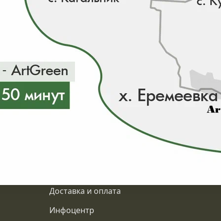
00 ₽/
500-
550
00 ₽/
500-
550
00 ₽/
00 ₽/
от 13500₽
от 825
 683 шт
в наличии 0 шт
00 ₽/
Подробнее
00 ₽/
00 ₽/
00 ₽/
О компании
00 ₽/
Доставка и оплата
00 ₽/
Инфоцентр