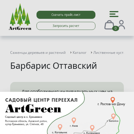
Скачать прайс-лист
Запросить расчет
0
Саженцы деревьев и растений
Каталог
Лиственные кустарни
Барбарис Оттавский
Для отображения индивидуальных цен на
сайте перейдите в
Личный кабинет
Найдено 2 товара