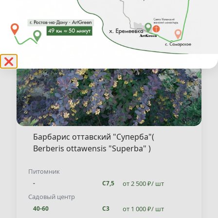
❌
Барбарис оттавский "Суперба"(
Berberis ottawensis "Superba" )
Питомник
от 2 500 ₽/ шт
-
С7,5
Садовый центр
от 1 000 ₽/ шт
40-60
С3