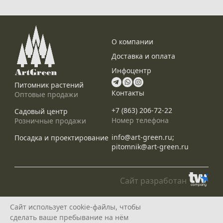
О компании
Доставка и оплата
Инфоцентр
Питомник растений
Контакты
Оптовые продажи
+7 (863) 206-72-22
Садовый центр
Номер телефона
Розничные продажи
info@art-green.ru;
Посадка и проектирование
pitomnik@art-green.ru
Сайт разработан
© ARTGREEN, 2015-2026
Сайт использует cookie-файлы, чтобы
*Данное предложение не является публичной офертой, определяемой
сделать ваше пребывание на нём
положениями статей 435, 437 Гражданского Кодекса РФ, и носит