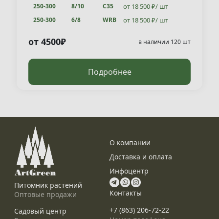
от 26 000 ₽/ шт
от 18 500 ₽/ шт
300-350
250-300
6/8
8/10
WRB
С35
от 28 500 ₽/ шт
от 18 500 ₽/ шт
400-450
250-300
10/12
6/8
WRB
WRB
от 4 500 ₽/ шт
200-250
-
WRB
от 4500₽
в наличии 120 шт
от 28 500 ₽/ шт
350-400
10/12
WRB
Подробнее
О компании
Доставка и оплата
Инфоцентр
Питомник растений
Контакты
Оптовые продажи
+7 (863) 206-72-22
Садовый центр