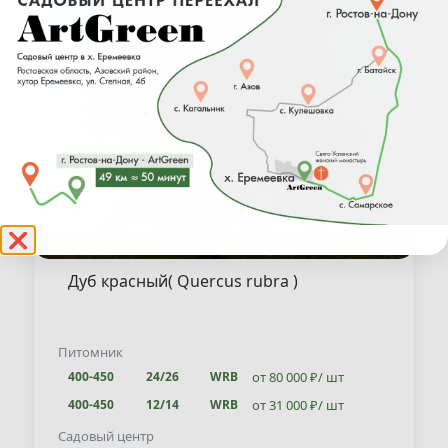
❌
Дуб красный( Quercus rubra )
Питомник
от 80 000 ₽/ шт
400-450
24/26
WRB
от 31 000 ₽/ шт
400-450
12/14
WRB
от 31 000 ₽/ шт
400-450
12/14
WRB
Садовый центр