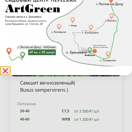
❌
Самшит вечнозеленый(
Buxus sempervirens )
Питомник
от 2 500 ₽/ шт
20-40
С7,5
от 1 200 ₽/ шт
40-60
WRB
от 2 800 ₽/ шт
20-40
WRB