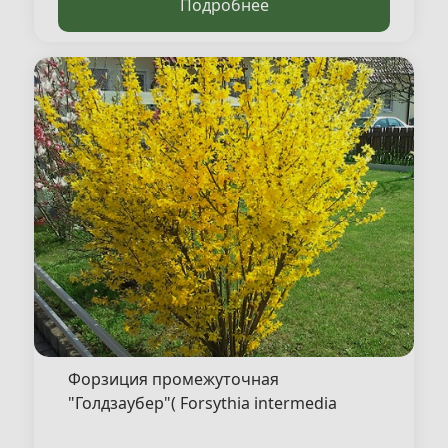
Подробнее
Форзиция промежуточная
"Голдзаубер"( Forsythia intermedia
"Goldzauber" )