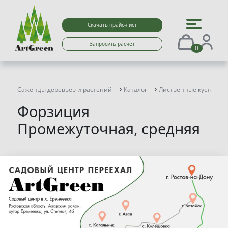
Скачать прайс-лист
Запросить расчет
0
Саженцы деревьев и растений
Каталог
Лиственные кустарни
Форзиция
Промежуточная, средняя
Для отображения индивидуальных цен на
сайте перейдите в
Личный кабинет
Найдено 5 товаров