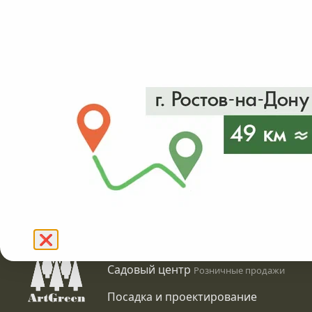
от 2 20
-
С7,5
от 2200₽
в налич
Подробнее
❌
Питомник растений
Оптовые продажи
Садовый центр
Розничные продажи
Посадка и проектирование