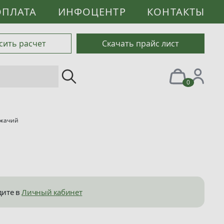
ОПЛАТА
ИНФОЦЕНТР
КОНТАКТЫ
сить расчет
Скачать прайс лист
0
жачий
дите в
Личный кабинет