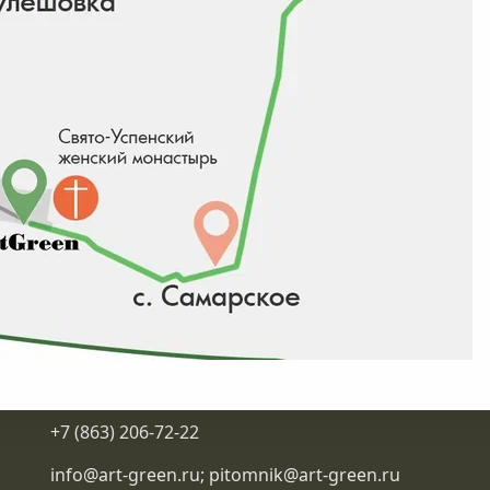
Контакты
+7 (863) 206-72-22
info@art-green.ru
;
pitomnik@art-green.ru