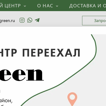
Й ЦЕНТР
О НАС
ДОСТАВКА И 
green.ru
Запро
Каталог
Лиственные деревья
Ива
Ива Вавилонская
лонская
Для отображения индивидуальных цен на сайте перей