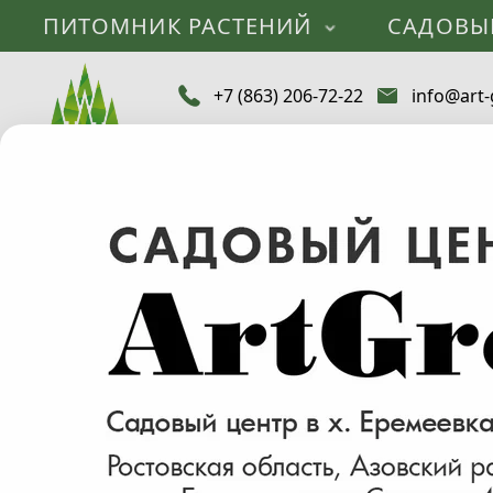
ПИТОМНИК РАСТЕНИЙ
САДОВЫ
+7 (863) 206-72-22
info@art-
Каталог
Саженцы деревьев и растений
Белая
Ива Вави
Вавилонская
Золотистая
Матсуды
Цельнолистная
Цена (руб.)