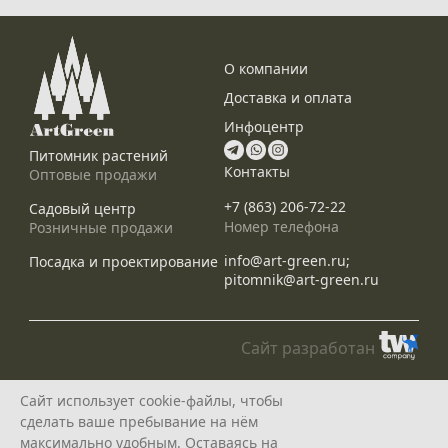
О компании
Доставка и оплата
Инфоцентр
Питомник растений
Контакты
Оптовые продажи
+7 (863) 206-72-22
Садовый центр
Номер телефона
Розничные продажи
info@art-green.ru;
Посадка и проектирование
pitomnik@art-green.ru
Сайт разработан
© ARTGREEN, 2015-2026
Сайт использует cookie-файлы, чтобы
*Данное предложение не является публичной офертой, определяемой
сделать ваше пребывание на нём
положениями статей 435, 437 Гражданского Кодекса РФ, и носит
исключительно информационный характер
максимально удобным. Оставаясь на