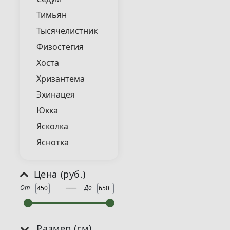
Тимьян
Тысячелистник
Физостегия
Хоста
Хризантема
Эхинацея
Юкка
Ясколка
Яснотка
Цена (руб.)
___
От
До
Размер (см)