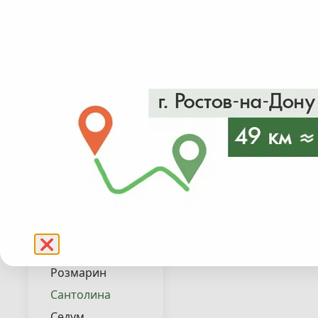
Лиатрис
Лилейник
Люпин
Мискантус
Мята
от 450₽
в налич
Овсяница
Осока
Подробнее
Пахизандра
Пеннисетум
Пенстемон
Перовския
❌
Полынь
Розмарин
Сантолина
Седум