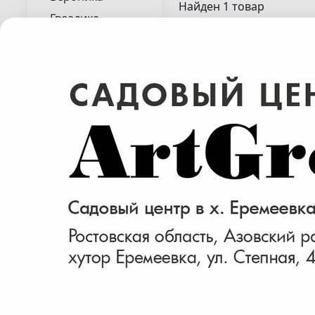
Найден 1 товар
Гвоздика
Гейхера
Гейхерелла
Гелениум
Гипсофила
Горец
Дербенник
Дубравник
Зверобой
Императа
Ирис
Сантолина( Santolina
Кактусы
Колосняк
Лаванда