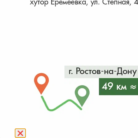
Вяз
Гинкго
Гледичия
Раскрыть весь список
Граб
Груша
декоративная
Дуб
Ива
Ирга
Найдено 3 товара
Катальпа
Каштан
Кёльрейтерия
Клен
Ликвидамбар
❌