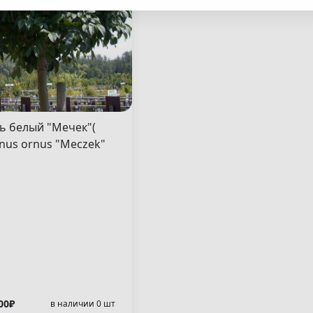
ечек"(
inus ornus "Meczek"
00₽
в наличии 0 шт