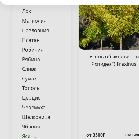
Липа
Лох
Магнолия
Павловния
Платан
Робиния
Ясень обыкновенн
Рябина
"Яспидеа"( Fraxinus
Слива
excelsior "Jaspidea" )
Сумах
Тополь
Церцис
Черемуха
Шелковица
Яблоня
от 3500₽
в налич
Ясень