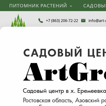
ПИТОМНИК РАСТЕНИЙ
САДОВЫ
+7 (863) 206-72-22
info@art-
Каталог
Саженцы деревьев и растений
Айва
Ясень
Айлант
Акация
Береза
Б
Бобовник
Боярышник
Белый (1)
Вишня