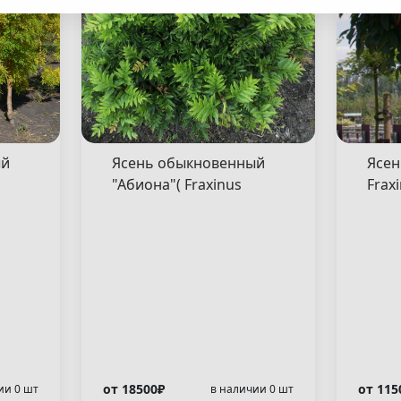
ый
Ясень обыкновенный
Ясень белый "М
"Абиона"( Fraxinus
Frax
excelsior "Abiona" )
)
от 18500₽
от 115
ии 0 шт
в наличии 0 шт