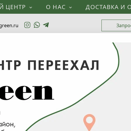
Й ЦЕНТР
О НАС
ДОСТАВКА И 
green.ru
Запро
Каталог
Лиственные деревья
Ясень
О
Обыкновенный
(2)