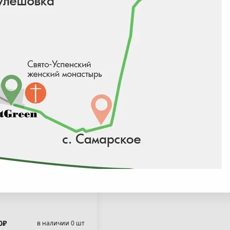
ан испанский(
anus hispanica" )
0₽
в наличии 0 шт