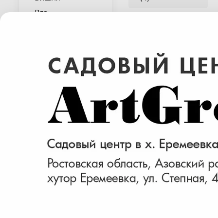
Вяз
Гинкго
Гледичия
Раскрыть весь список
Граб
Груша
декоративная
Дуб
Ива
Ирга
Найдено 3 товара
Катальпа
Каштан
Кёльрейтерия
Клен
Ликвидамбар