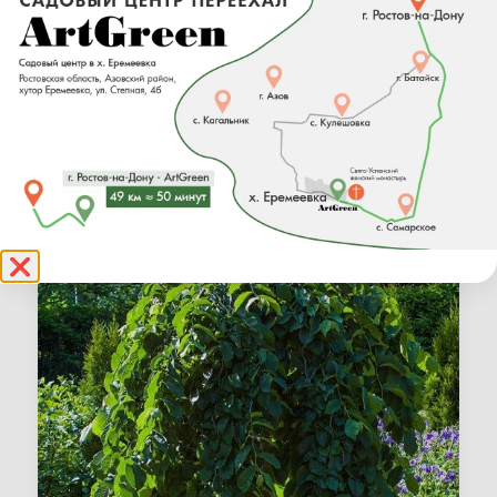
Гибридный (2)
Мелколистный
(1)
Голландский
(1)
Раскрыть весь список
Ш
Фильтр
Шершавый
Найдено 6 товаров
(1)
❌