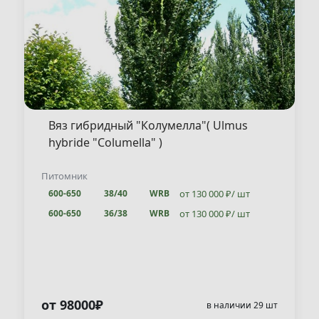
Вяз гибридный "Колумелла"( Ulmus
hybride "Columella" )
Питомник
от 130 000 ₽/ шт
600-650
38/40
WRB
от 130 000 ₽/ шт
600-650
36/38
WRB
от 110 000 ₽/ шт
600-650
34/36
WRB
от 130 000 ₽/ шт
500-550
36/38
WRB
от 110 000 ₽/ шт
500-550
34/36
WRB
от 110 000 ₽/ шт
500-550
32/34
WRB
от 98000₽
в наличии 29 шт
от 110 000 ₽/ шт
500-550
30/32
WRB