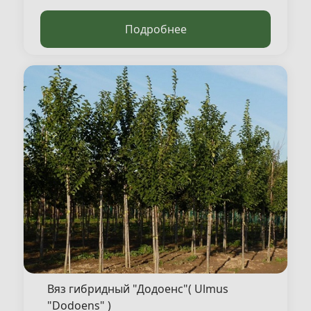
от 98 000 ₽/ шт
500-550
28/30
WRB
Подробнее
Вяз гибридный "Додоенс"( Ulmus
"Dodoens" )