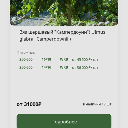
Вяз шершавый "Кампердоуни"( Ulmus
glabra "Camperdownii )
Питомник
от 45 500 ₽/ шт
250-300
16/18
WRB
от 36 000 ₽/ шт
250-300
14/16
WRB
от 31 000 ₽/ шт
250-300
12/14
WRB
от 31000₽
в наличии 17 шт
Подробнее