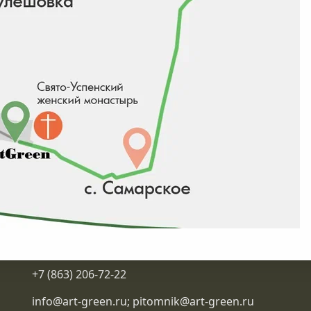
Контакты
+7 (863) 206-72-22
info@art-green.ru
;
pitomnik@art-green.ru