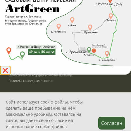
+7 (863) 206-72-22
Садовый центр
Номер телефона
Розничные продажи
info@art-green.ru;
Посадка и проектирование
pitomnik@art-green.ru
Сайт разработан
© ARTGREEN, 2015-2026
*Данное предложение не является публичной офертой, определяемой
❌
положениями статей 435, 437 Гражданского Кодекса РФ, и носит
исключительно информационный характер
Политика конфедециальности
Сайт использует cookie-файлы, чтобы
сделать ваше пребывание на нём
максимально удобным. Оставаясь на
сайте, вы даёте своё согласие на
Согласен
использование cookie-файлов