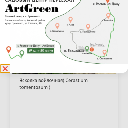
❌
Ясколка войлочная( Cerastium
tomentosum )