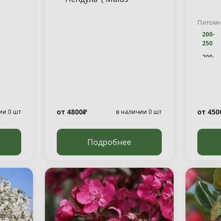
sachalinensis "Pendula" )
Питом
200-
250
200-
250
от 4800₽
от 450
ии 0 шт
в наличии 0 шт
Подробнее