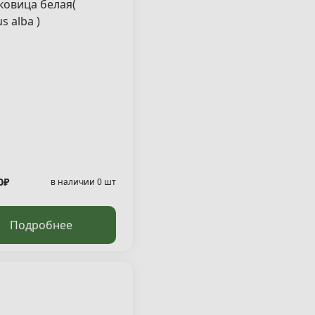
овица белая(
s alba )
0₽
в наличии 0 шт
Подробнее