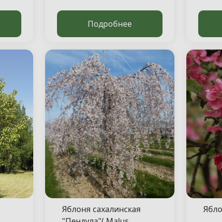
Подробнее
Яблоня сахалинская
Ябло
"Пендула"( Malus