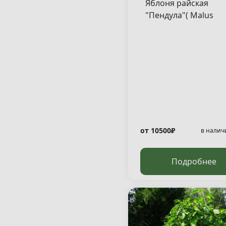
Яблоня райская
"Пендула"( Malus
"Pendula" )
от 10500₽
в налич
Подробнее