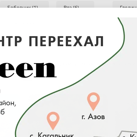
Бобовник (1)
Вяз (6)
Гледичи
Боярышник
Граб (1
(15)
Груша
декора
(2)
Для отображения индивидуальных цен на сайте перей
К
Л
М
Катальпа (4)
Ликвидамбар
Магнол
(3)
Каштан (10)
Липа (12)
Кёльрейтерия
(1)
Лох (1)