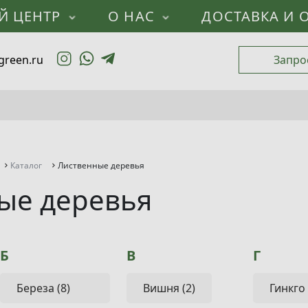
Й ЦЕНТР
О НАС
ДОСТАВКА И 
green.ru
Запро
Каталог
Лиственные деревья
ые деревья
Б
В
Г
Береза (8)
Вишня (2)
Гинкго 