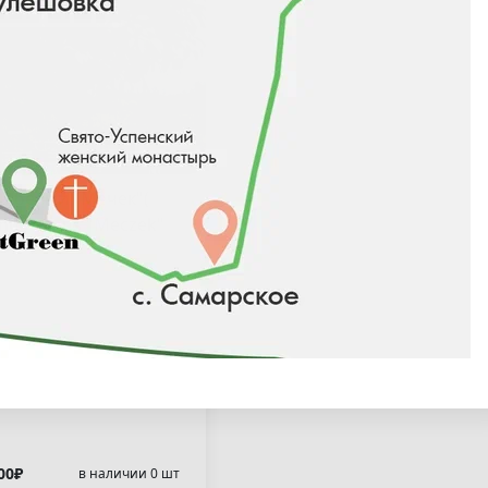
Ч
 (1)
Черемуха (11)
ечек"(
inus ornus "Meczek"
00₽
в наличии 0 шт