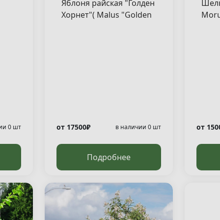
Яблоня райская "Голден
Шелк
Хорнет"( Malus "Golden
Moru
Hornet" )
от 17500₽
от 150
ии 0 шт
в наличии 0 шт
Подробнее