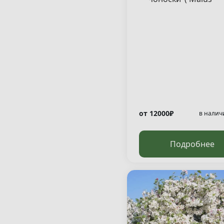
450-500
400-500
"Tschonoskii" )
500-550
400+
500-600
450-500
550-600
500-550
60-100
600-700
160
650-700
160-180
160-200
175-200
180-200
от 12000₽
в налич
180-220
180-240
Подробнее
180-250
St.200-220
160-220