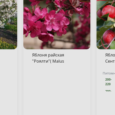
Яблоня райская
Ябло
"Роялти"( Malus
Сент
"Royalty" )
Senti
Питом
200-
220
200-
220