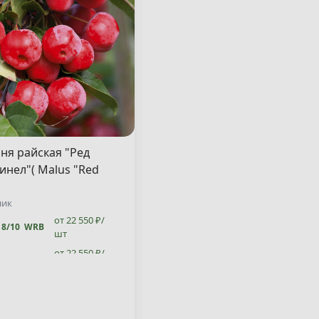
ня райская "Ред
инел"( Malus "Red
nel" )
ник
от 22 550 ₽/
8/10
WRB
шт
от 22 550 ₽/
10/12
WRB
шт