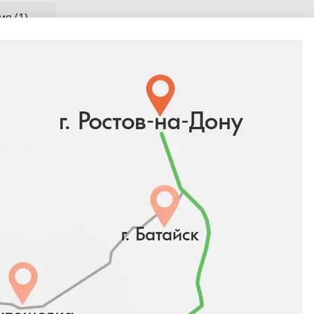
я (1)
)
тивная
дите в
Личный кабинет
П
ия (11)
Павловния (1)
Платан (4)