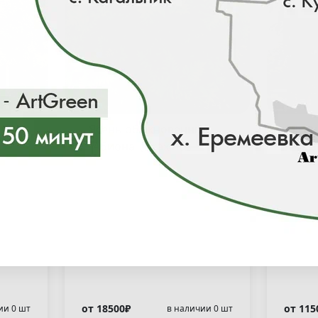
Клен (48)
С
Т
Ц
Слива (2)
Тополь (2)
Церцис
Сумах (2)
ый
Ясень обыкновенный
Ясень белый "М
"Абиона"( Fraxinus
Frax
excelsior "Abiona" )
)
Я
Яблоня (9)
Ясень (3)
от 18500₽
от 115
ии 0 шт
в наличии 0 шт