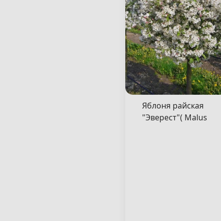
Яблоня райская
"Эверест"( Malus
"Evereste" )