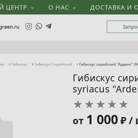
Й ЦЕНТР
О НАС
ДОСТАВКА И 
green.ru
Запро
ики
Гибискус
Гибискус Сирийский
Гибискус сирийский "Арденс" (Hib
Гибискус сири
syriacus "Arde
★
★
★
★
★
1 000
₽ /
от