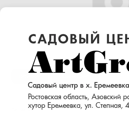
Питомник
Садовый центр
Размер (см)
Готовность
Питомник
40-60
-