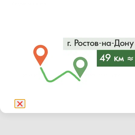
Садовый центр
40-60
-
Описание
Уход
Характеристики
❌