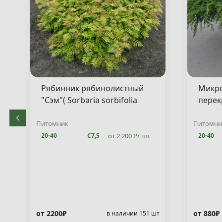
Рябинник рябинолистный
Микр
"Сэм"( Sorbaria sorbifolia
перек
"Sem" )
"Якоб
decuss
Питомник
Питомни
от 2 200 ₽/ шт
20-40
С7,5
20-40
от 2200₽
от 880₽
т
в наличии 151 шт