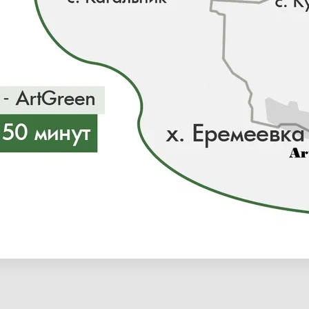
С3
21 шт
ИТОГО:
0 товаров(а) на 