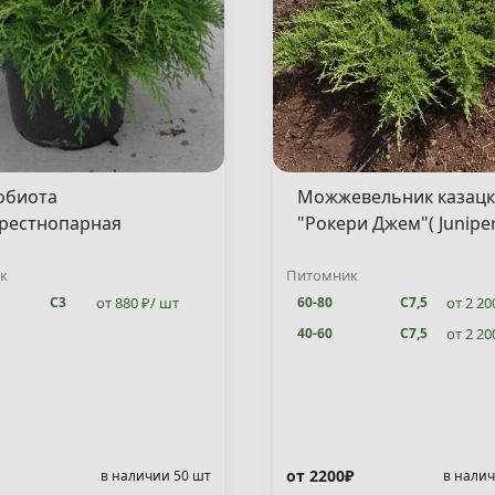
обиота
Можжевельник казац
рестнопарная
"Рокери Джем"( Junipe
сен"( Microbiota
sabina "Rockery Gem" )
ata "Jakobsen" )
к
Питомник
от 880 ₽/ шт
от 2 20
С3
60-80
С7,5
от 2 20
40-60
С7,5
от 2200₽
в наличии 50 шт
в налич