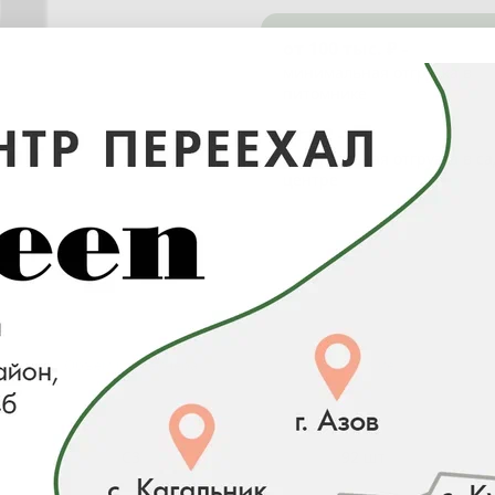
от 100 тыс. ₽ -
минимальная отгрузка в
питомнике
от 0 ₽ -
минимальная отгрузка в с
центре
Объём контейнера
Наличие
С3
92 шт