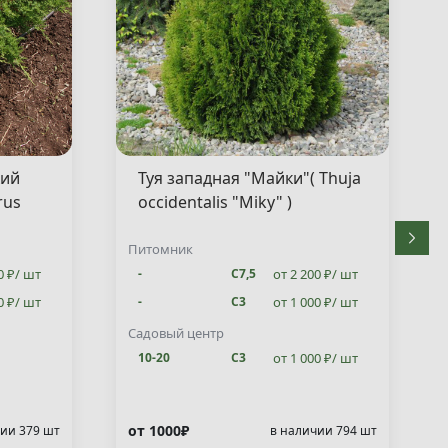
кий
Туя западная "Майки"( Thuja
rus
occidentalis "Miky" )
Питомник
0 ₽/ шт
от 2 200 ₽/ шт
-
С7,5
0 ₽/ шт
от 1 000 ₽/ шт
-
С3
от 1 000 ₽/ шт
10-20
С3
Садовый центр
от 1 000 ₽/ шт
10-20
С3
от 1000₽
ии 379 шт
в наличии 794 шт