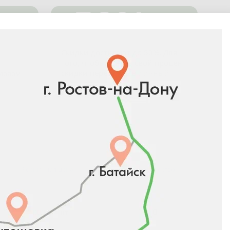
-50%
Скидки достигают до 50%. Для
того, чтобы узнать свой процент
скидки перейдите в
личный
адовом
кабинет
.
Розничная цена
Количество
-
+
1 000 ₽ / шт