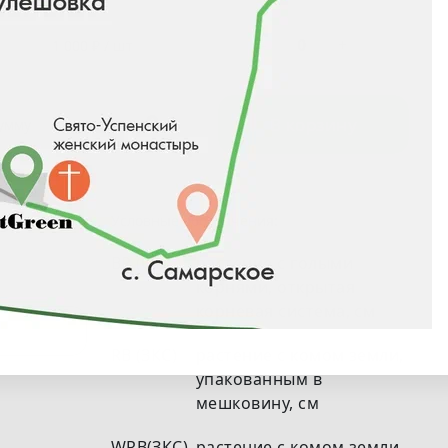
-
+
1 000 ₽ / шт
0
₽
В корзину
сумму
Условные обозначения:
BR (ОКС)
растение с голыми
корнями, открытая
корневая система, см
RB (ЗКС)
растение с комом земли,
упакованным в
мешковину, см
WRB(ЗКС)
растение с комом земли,