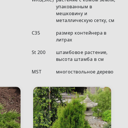
упакованным в
мешковину и
металлическую сетку, см
С35
размер контейнера в
литрах
St 200
штамбовое растение,
высота штамба в см
MST
многоствольное дерево