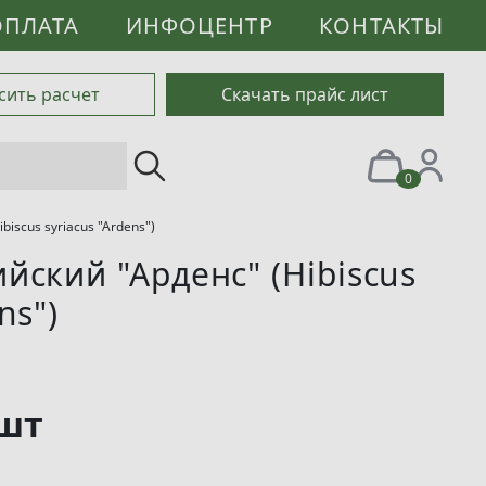
ОПЛАТА
ИНФОЦЕНТР
КОНТАКТЫ
сить расчет
Скачать прайс лист
0
iscus syriacus "Ardens")
йский "Арденс" (Hibiscus
ns")
 шт