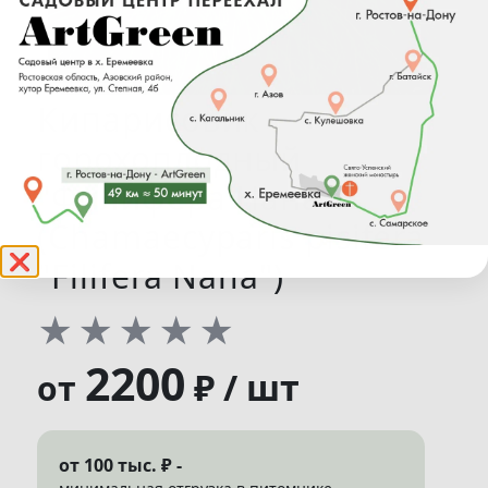
Кипарисовик
горохоплодный
"Филифера Нана"
(Chamaecyparis pisifera
❌
"Filifera Nana")
★
★
★
★
★
2200
₽ / шт
от
от 100 тыс. ₽ -