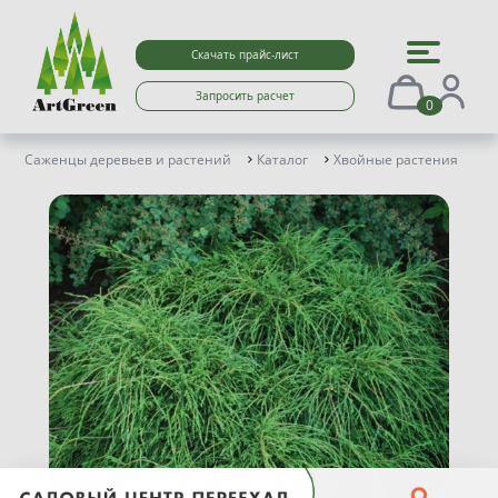
Скачать прайс-лист
Запросить расчет
0
Саженцы деревьев и растений
Каталог
Хвойные растения
К