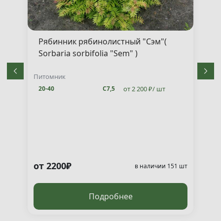
Рябинник рябинолистный "Сэм"(
Sorbaria sorbifolia "Sem" )
Питомник
от 2 200 ₽/ шт
20-40
С7,5
от 2200₽
т
в наличии 151 шт
Подробнее