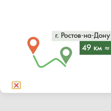
Описание
Уход
Характеристики
Кипарисовик горохоплодный Санголд – карликов
центру кипарисовика, ярко-зеленая, по краям з
коричневые. Медленнорастущее растение. Годов
Кипарисовик предпочитает хорошо освещённые 
достаточно морозоустойчивый, влаголюбивый. От
Устойчивый вид к городским условиям. Почвы 
суглинистые.
Используется для контейнерного озеленения, п
прогулочных дорожек
❌