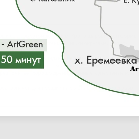
ый сорт, высотой до 1-1,5 м. Крона шаровидной формы. 
олотисто-желтого оттенка. Шишки округлые, светло-
ой прирост 3-5 см.
места, в тени пропадает золотистый окрас. Санголд
носится к 5-ой зоне морозостойкости (-23,4/-28,8).
предпочитает хорошо дренированные, супесчаные или
редназначен для посадки на склонах, вдоль береговых