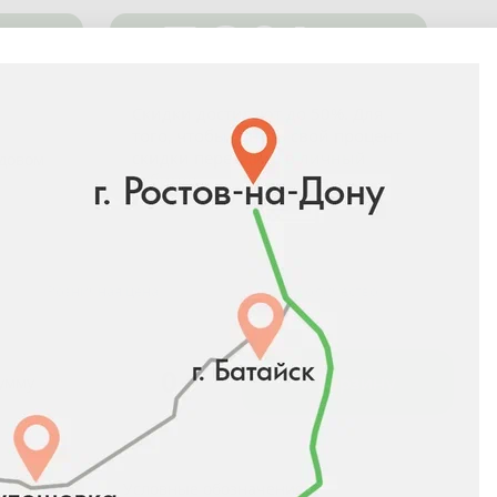
-50%
Скидки достигают до 50%. Для
того, чтобы узнать свой процент
скидки перейдите в
личный
адовом
кабинет
.
Розничная цена
Количество
0
₽
В корзину
сумму
Условные обозначения: