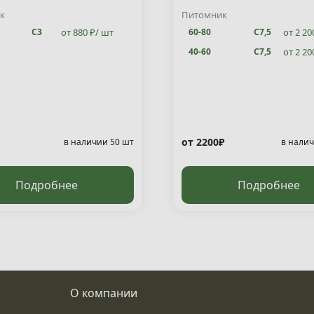
ata "Jakobsen" )
к
Питомник
от 880 ₽/ шт
от 2 20
С3
60-80
С7,5
от 2 20
40-60
С7,5
от 2200₽
в наличии 50 шт
в налич
Подробнее
Подробнее
О компании