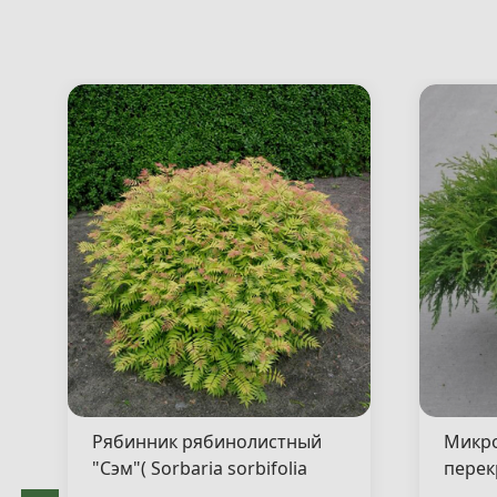
Рябинник рябинолистный
Микр
"Сэм"( Sorbaria sorbifolia
перек
"Sem" )
"Якоб