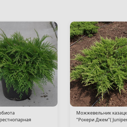
обиота
Можжевельник казац
рестнопарная
"Рокери Джем"( Junipe
сен"( Microbiota
sabina "Rockery Gem" )