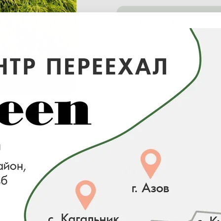
от 100 тыс. ₽ -
минимальная отгрузка в
питомнике
от 0 ₽ -
минимальная отгрузка в с
центре
Загрузка...
Наличие
ИТОГО:
0 товаров(а) на 