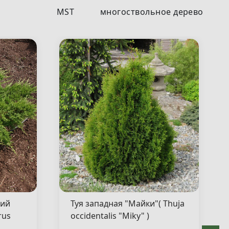
MST
многоствольное дерево
кий
Туя западная "Майки"( Thuja
rus
occidentalis "Miky" )