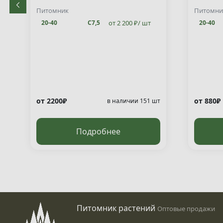
decuss
Питомник
Питомни
от 2 200 ₽/ шт
20-40
С7,5
20-40
от 2200₽
от 880₽
т
в наличии 151 шт
Подробнее
Питомник растений
Оптовые продажи