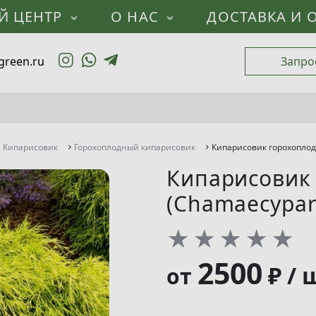
Й ЦЕНТР
О НАС
ДОСТАВКА И 
green.ru
Запро
Кипарисовик
Горохоплодный кипарисовик
Кипарисовик горохоплодн
Кипарисовик 
(Chamaecypari
★
★
★
★
★
2500
₽ / 
от