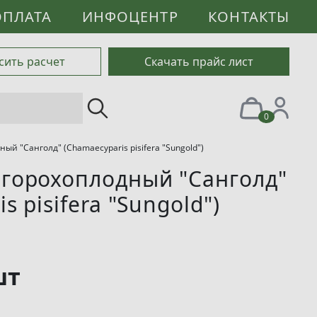
ОПЛАТА
ИНФОЦЕНТР
КОНТАКТЫ
сить расчет
Скачать прайс лист
0
ый "Санголд" (Chamaecyparis pisifera "Sungold")
горохоплодный "Санголд"
s pisifera "Sungold")
шт