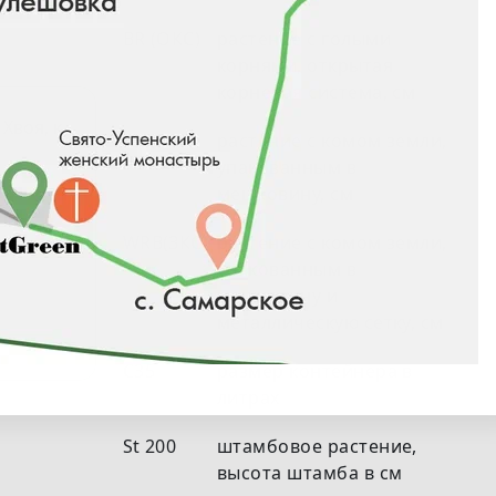
BR (ОКС)
растение с голыми
корнями, открытая
корневая система, см
Хвоя, к
RB (ЗКС)
растение с комом земли,
упакованным в
мешковину, см
WRB(ЗКС)
растение с комом земли,
упакованным в
мешковину и
металлическую сетку, см
С35
размер контейнера в
литрах
St 200
штамбовое растение,
высота штамба в см