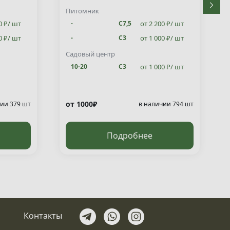
Питомник
0 ₽/ шт
от 2 200 ₽/ шт
-
С7,5
0 ₽/ шт
от 1 000 ₽/ шт
-
С3
от 1 000 ₽/ шт
10-20
С3
Садовый центр
от 1 000 ₽/ шт
10-20
С3
от 1000₽
ии 379 шт
в наличии 794 шт
Подробнее
Контакты