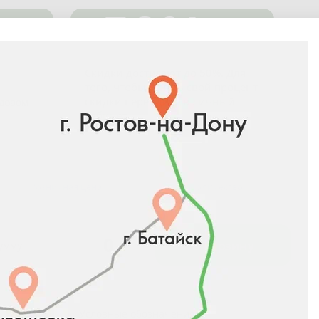
-50%
Скидки достигают до 50%. Для
того, чтобы узнать свой процент
скидки перейдите в
личный
адовом
кабинет
.
Розничная цена
Количество
0
₽
В корзину
сумму
Условные обозначения: