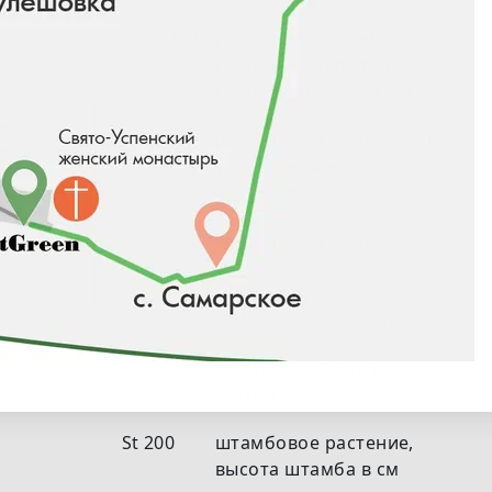
BR (ОКС)
растение с голыми
корнями, открытая
корневая система, см
иной до
RB (ЗКС)
растение с комом земли,
о-синие
упакованным в
мешковину, см
аркое
йкости
WRB(ЗКС)
растение с комом земли,
упакованным в
мешковину и
металлическую сетку, см
С35
размер контейнера в
литрах
St 200
штамбовое растение,
высота штамба в см