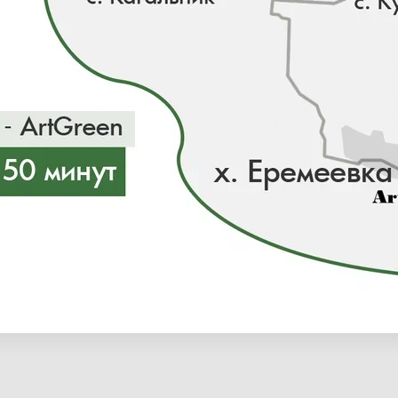
вечнозелёное хвойное растение, высотой до 3-5 м, шир
ы. Хвоя светло-зелёного цвета. Шишки шаровидные, сер
одовой прирост 8-10 см.
чные участки. Не выдерживает сквозняков и засуху. В ж
но морозоустойчивый. Относится к 5-ой зоне морозосто
ницаемые, хорошо дренированные, увлажненные.
еленении, в группах с другими хвойными растениями.