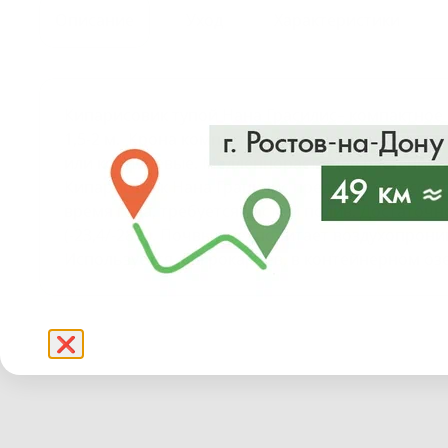
Описание
Уход
Характеристики
Кипарисовик тупой Нана Грасилис– компактное 
1,5-2 м. Крона компактная, неправильной форм
или коричневые. Медленнорастущее растение. Г
Кипарисовик Нана Грацилис предпочитает солне
время года, требуется частый полив. Достаточ
(-23,4/-28,8). Почвы предпочитает воздухопро
Используется для рокариев, в контейнерном оз
❌