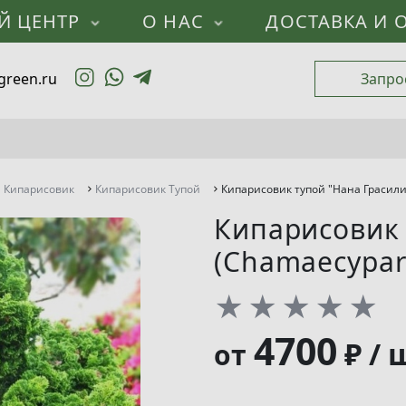
Й ЦЕНТР
О НАС
ДОСТАВКА И 
green.ru
Запро
Кипарисовик
Кипарисовик Тупой
Кипарисовик тупой "Нана Грасилис"
Кипарисовик 
(Chamaecypari
★
★
★
★
★
4700
₽ / 
от