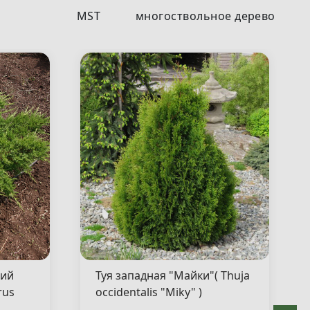
MST
многоствольное дерево
кий
Туя западная "Майки"( Thuja
rus
occidentalis "Miky" )