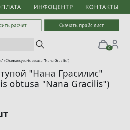
ОПЛАТА
ИНФОЦЕНТР
КОНТАКТЫ
сить расчет
Скачать прайс лист
0
 (Chamaecyparis obtusa "Nana Gracilis")
тупой "Нана Грасилис"
s obtusa "Nana Gracilis")
шт