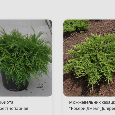
обиота
Можжевельник казац
рестнопарная
"Рокери Джем"( Junipe
сен"( Microbiota
sabina "Rockery Gem" )