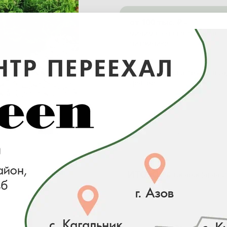
от 100 тыс. ₽ -
минимальная отгрузка в
питомнике
от 0 ₽ -
минимальная отгрузка в с
центре
Загрузка...
Наличие
ИТОГО:
0 товаров(а) на 