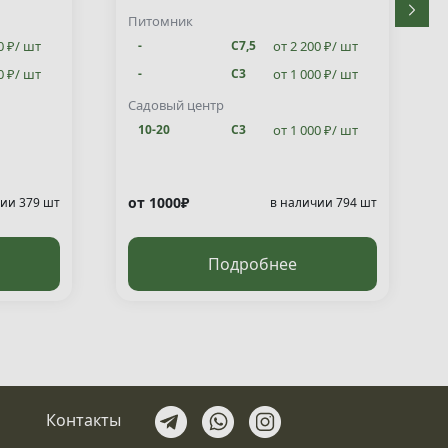
Питомник
0 ₽/ шт
от 2 200 ₽/ шт
-
С7,5
0 ₽/ шт
от 1 000 ₽/ шт
-
С3
от 1 000 ₽/ шт
10-20
С3
Садовый центр
от 1 000 ₽/ шт
10-20
С3
от 1000₽
ии 379 шт
в наличии 794 шт
Подробнее
Контакты