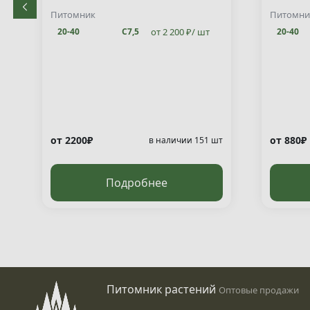
decuss
Питомник
Питомни
от 2 200 ₽/ шт
20-40
С7,5
20-40
от 2200₽
от 880₽
т
в наличии 151 шт
Подробнее
Питомник растений
Оптовые продажи