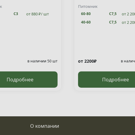
ata "Jakobsen" )
к
Питомник
от 880 ₽/ шт
от 2 20
С3
60-80
С7,5
от 2 20
40-60
С7,5
от 2200₽
в наличии 50 шт
в налич
Подробнее
Подробнее
О компании