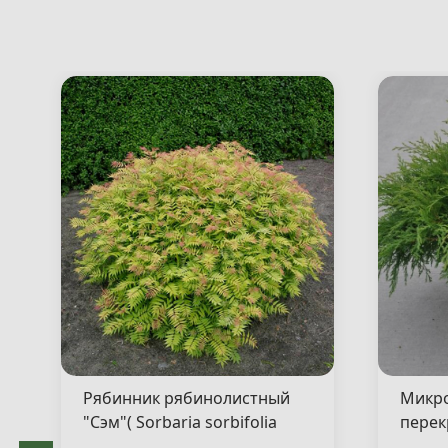
Рябинник рябинолистный
Микр
"Сэм"( Sorbaria sorbifolia
перек
"Sem" )
"Якоб